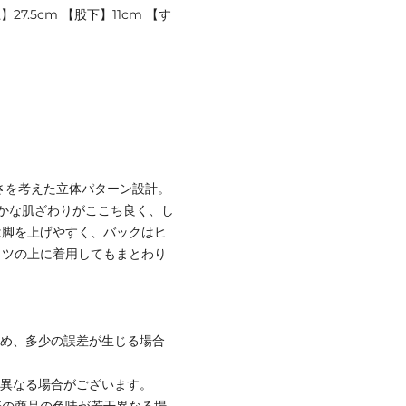
27.5cm 【股下】11cm 【す
すさを考えた立体パターン設計。
かな肌ざわりがここち良く、し
は脚を上げやすく、バックはヒ
イツの上に着用してもまとわり
ため、多少の誤差が生じる場合
と異なる場合がございます。
際の商品の色味が若干異なる場