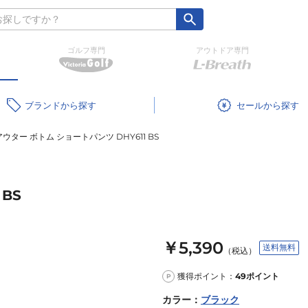
ゴルフ専門
アウトドア専門
ブランド
セール
アウター ボトム ショートパンツ DHY611 BS
BS
￥5,390
送料無料
（税込）
獲得ポイント：
49
ポイント
P
カラー
：
ブラック