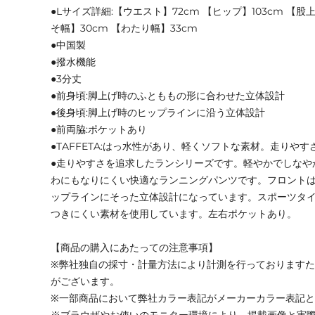
●Lサイズ詳細:【ウエスト】72cm 【ヒップ】103cm 【股上】
そ幅】30cm 【わたり幅】33cm
●中国製
●撥水機能
●3分丈
●前身頃:脚上げ時のふとももの形に合わせた立体設計
●後身頃:脚上げ時のヒップラインに沿う立体設計
●前両脇:ポケットあり
●TAFFETA:はっ水性があり、軽くソフトな素材。走りや
●走りやすさを追求したランシリーズです。軽やかでしなや
わにもなりにくい快適なランニングパンツです。フロント
ップラインにそった立体設計になっています。スポーツタ
つきにくい素材を使用しています。左右ポケットあり。
【商品の購入にあたっての注意事項】
※弊社独自の採寸・計量方法により計測を行っております
がございます。
※一部商品において弊社カラー表記がメーカーカラー表記
※ブラウザやお使いのモニター環境により、掲載画像と実