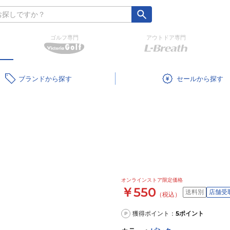
ゴルフ専門
アウトドア専門
ブランド
セール
オンラインストア限定価格
￥550
送料別
店舗受
（税込）
獲得ポイント：
5
ポイント
P