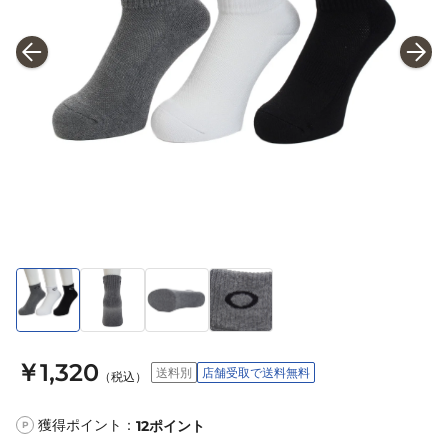
￥1,320
送料別
店舗受取で送料無料
（税込）
獲得ポイント：
12
ポイント
P