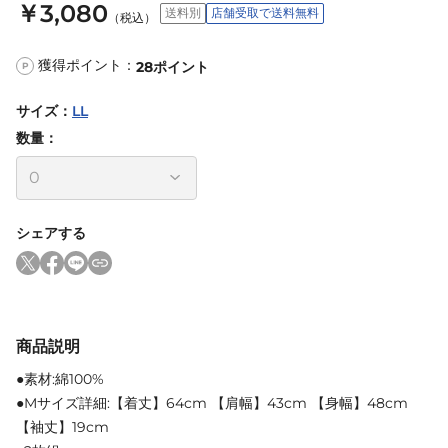
￥3,080
送料別
店舗受取で送料無料
（税込）
獲得ポイント：
28
ポイント
P
サイズ
：
LL
数量：
シェアする
商品説明
●素材:綿100%
●Mサイズ詳細:【着丈】64cm 【肩幅】43cm 【身幅】48cm
【袖丈】19cm