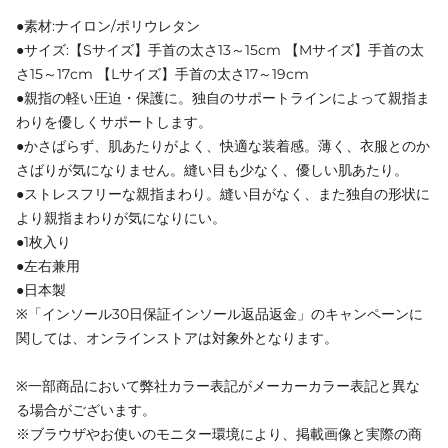
●素材:ナイロン/ポリウレタン
●サイズ:【Sサイズ】手首の太さ13～15cm 【Mサイズ】手首の太
さ15～17cm 【Lサイズ】手首の太さ17～19cm
●親指の軽い圧迫・保護に。独自のサポートラインによって親指ま
わりを優しくサポートします。
●かさばらず、肌あたりがよく、快適な装着感。薄く、衣服とのか
さばりが気になりません。縫い目も少なく、優しい肌あたり。
●ストレスフリーな親指まわり。縫い目がなく、また独自の形状に
より親指まわりが気になりにい。
●1枚入り
●左右兼用
●日本製
※「インソール30日保証インソール返品返金」のキャンペーンに
関しては、オンラインストアは対象外となります。
※一部商品において弊社カラー表記がメーカーカラー表記と異な
る場合がございます。
※ブラウザやお使いのモニター環境により、掲載画像と実際の商