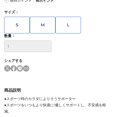
獲得ポイント：
16
ポイント
P
サイズ
：
S
M
L
数量：
シェアする
商品説明
●スポーツ時のカラダによりそうサポーター
●スポーツをいつもより快適に!優しくサポートし、不安感を軽
減。