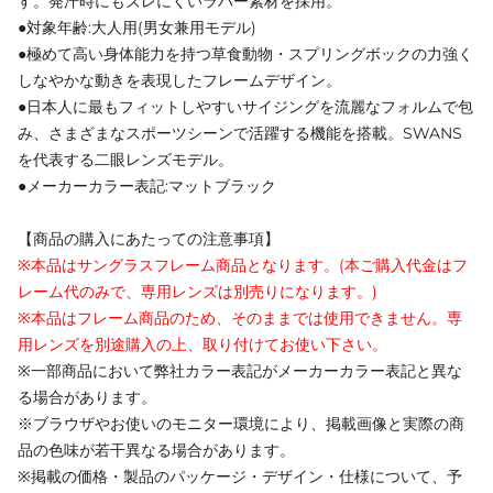
す。発汗時にもズレにくいラバー素材を採用。
●対象年齢:大人用(男女兼用モデル)
●極めて高い身体能力を持つ草食動物・スプリングボックの力強く
しなやかな動きを表現したフレームデザイン。
●日本人に最もフィットしやすいサイジングを流麗なフォルムで包
み、さまざまなスポーツシーンで活躍する機能を搭載。SWANS
を代表する二眼レンズモデル。
●メーカーカラー表記:マットブラック
【商品の購入にあたっての注意事項】
※本品はサングラスフレーム商品となります。(本ご購入代金はフ
レーム代のみで、専用レンズは別売りになります。)
※本品はフレーム商品のため、そのままでは使用できません。専
用レンズを別途購入の上、取り付けてお使い下さい。
※一部商品において弊社カラー表記がメーカーカラー表記と異な
る場合があります。
※ブラウザやお使いのモニター環境により、掲載画像と実際の商
品の色味が若干異なる場合があります。
※掲載の価格・製品のパッケージ・デザイン・仕様について、予