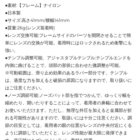
●素材:【フレーム】ナイロン
●日本製
●サイズ:高さ41mm/横幅141mm
●質量:26g(レンズ装着時)
●レンズ交換可能:フレームサイドのパーツを開閉させることで簡
単にレンズの交換が可能。着用時にはロックされるため衝撃にも
強い。
●テンプル調整可能、アジャスタブルテンプル:テンプルエンドを
内側に曲げることで、頭部の形状に合わせた微調整が可能。
※可動範囲は、滑り止め効果のあるラバー部分です。テンプル
は、過度な力を加えると破損の原因になりますので、取り扱いに
はご注意ください。
●ノーズ調節可能:ノーズパット部を指でつかんで、ゆっくり幅を
縮めたり、開いたりすることによって、着用者の鼻幅に合わせて
お使いいただけます。ただし、無理な外圧を加えると金属部が折
れる可能性がありますので、取扱いには十分ご注意ください。調
節の目安としては、着用者の眼の位置がレンズの中央付近にくる
ように調節していただくと、レンズ性能が最大限に発揮できま