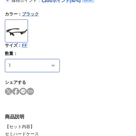
獲得ポイント：
1,200
ポイント
(10%)
UP
P
カラー
：
ブラック
サイズ
：
FF
数量：
シェアする
商品説明
【セット内容】
セミハードケース