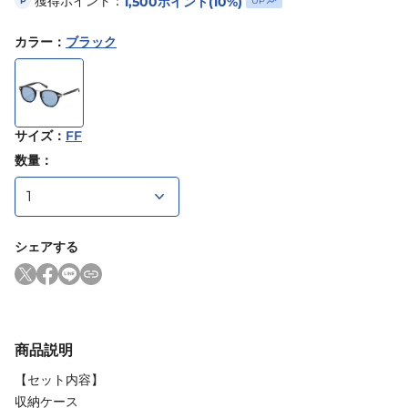
獲得ポイント：
1,500
ポイント
(10%)
UP
P
カラー
：
ブラック
サイズ
：
FF
数量：
シェアする
商品説明
【セット内容】
収納ケース