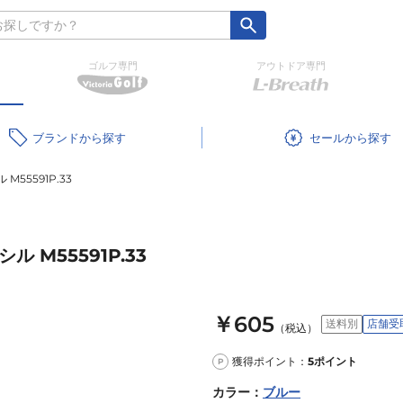
ゴルフ専門
アウトドア専門
ブランド
セール
55591P.33
M55591P.33
￥605
送料別
店舗受
（税込）
獲得ポイント：
5
ポイント
P
カラー
：
ブルー