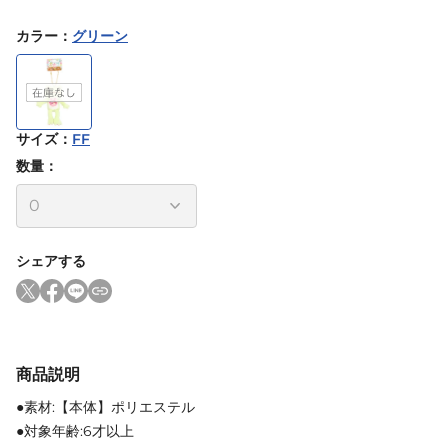
カラー
：
グリーン
サイズ
：
FF
数量：
シェアする
商品説明
●素材:【本体】ポリエステル
●対象年齢:6才以上