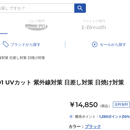
ゴルフ専門
アウトドア専門
ブランド
セール
紫外線対策 日差し対策 日焼け対策
-01 UVカット 紫外線対策 日差し対策 日焼け対策
￥14,850
送料無料
（税込）
獲得ポイント：
1,350
ポイント
(10%
P
カラー
：
ブラック