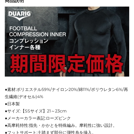
商品説明
●素材:ポリエステル59%/ナイロン20%/綿11%/ポリウレタン6%/再
生繊維(デオセル)4%
●日本製
●サイズ:【SSサイズ】21～23cm
●メーカーカラー表記:ローズピンク
●高摩耗特性:指先・かかとを特殊編み。摩耗性に強い設計。
●フットサポート:土踏まず部分に弾性糸を挿入。