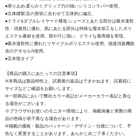
●滑り止め:柔らかくグリップ力の強いシリコンラバー使用。
●立体縫製:足の形状に合わせて立体的に編立。
●ドライ&ダブルレイヤード構造:シューズとあたる部分は吸水速乾
性・消臭性に優れ、肌にあたる部分は特殊な撥水加工をしたポリ
エステル素材を使用。雨や汗に強い、ドライな着用感を実現。
●吸水速乾性に優れたリサイクルポリエステル使用。強速消臭機能
糸のデオセルR使用。
●五本指タイプ
【商品の購入にあたっての注意事項】
※本商品は製品特性上、試着後の返品はできかねます。試着前に
サイズなどご確認をお願いします。
※一部商品において弊社カラー表記がメーカーカラー表記と異な
る場合がございます。
※ブラウザやお使いのモニター環境により、掲載画像と実際の商
品の色味が若干異なる場合があります。
※掲載の価格・製品のパッケージ・デザイン・仕様について、予
告なく変更することがあります。あらかじめご了承ください。