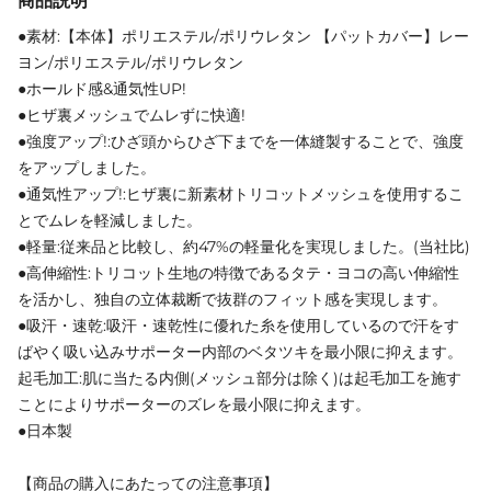
商品説明
●素材:【本体】ポリエステル/ポリウレタン 【パットカバー】レー
ヨン/ポリエステル/ポリウレタン
●ホールド感&通気性UP!
●ヒザ裏メッシュでムレずに快適!
●強度アップ!:ひざ頭からひざ下までを一体縫製することで、強度
をアップしました。
●通気性アップ!:ヒザ裏に新素材トリコットメッシュを使用するこ
とでムレを軽減しました。
●軽量:従来品と比較し、約47%の軽量化を実現しました。(当社比)
●高伸縮性:トリコット生地の特徴であるタテ・ヨコの高い伸縮性
を活かし、独自の立体裁断で抜群のフィット感を実現します。
●吸汗・速乾:吸汗・速乾性に優れた糸を使用しているので汗をす
ばやく吸い込みサポーター内部のベタツキを最小限に抑えます。
起毛加工:肌に当たる内側(メッシュ部分は除く)は起毛加工を施す
ことによりサポーターのズレを最小限に抑えます。
●日本製
【商品の購入にあたっての注意事項】