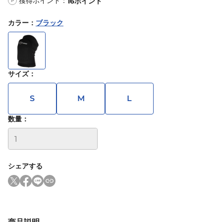
獲得ポイント：
16
ポイント
P
カラー
：
ブラック
サイズ
：
S
M
L
数量：
シェアする