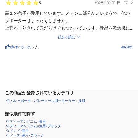
5
2025年10月11日
17:42
高１の息子が愛用しています。メッシュ部分がいいようで、他の
サポーターはまったくしません。

上部がすりきれて穴だらけでもつかっています。新品を乾燥機に
かけしまったら、スポンジ（？）部分がずれて変形しました。な
続きを読む
んとか直してつかっています。
参考になった
2
人
違反報告
サイズ
を選択してください
この商品が登録されているカテゴリ
バレーボール
バレーボール用サポーター
膝用
類似条件で探す
ディーアンドエム×膝用
ディーアンドエム×膝用×ブラック
メンズ×膝用
メンズ×膝用×ブラック