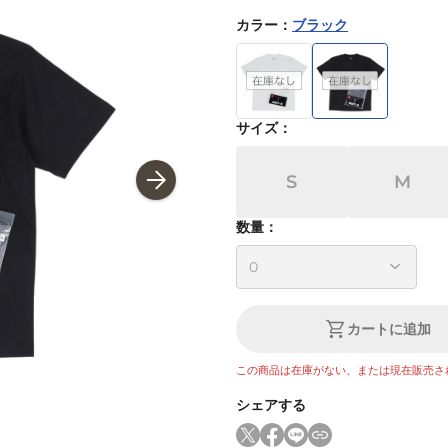
カラー
：
ブラック
サイズ
：
S
M
数量：
カートに追加
この商品は在庫がない、または現在販売さ
シェアする