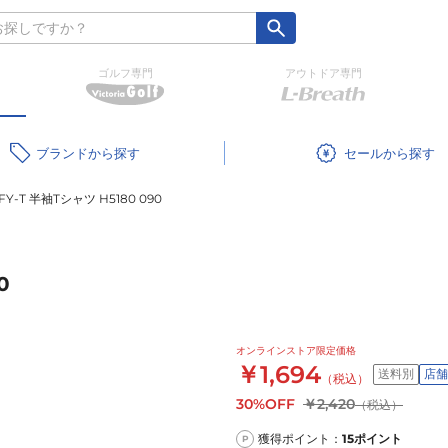
ゴルフ専門
アウトドア専門
ブランド
セール
Y-T 半袖Tシャツ H5180 090
0
オンラインストア限定価格
￥1,694
送料別
店舗
（税込）
30%OFF
￥2,420
（税込）
獲得ポイント：
15
ポイント
P