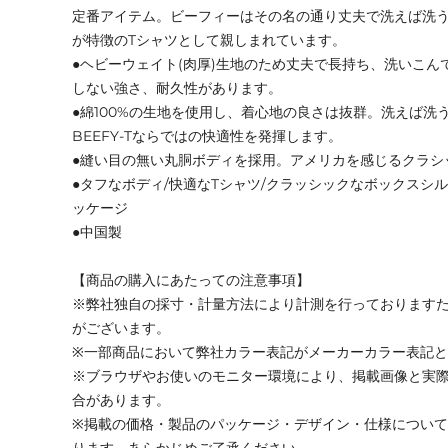
定番アイテム。ビーフィーはその名の通り丈夫で洗えば洗
が特徴のTシャツとして親しまれています。
●ヘビーウェイト(肉厚)生地のため丈夫で長持ち、洗いこん
しない強さ、耐久性があります。
●綿100%の生地を使用し、着心地の良さは抜群。洗えば洗
BEEFY-Tならではの快適性を発揮します。
●縫い目の無い丸胴ボディを採用。アメリカを感じるクラシ
●タフなボディ/快適なTシャツ/クラッシックなボックスシルエッ
ッケージ
●中国製
【商品の購入にあたっての注意事項】
※弊社独自の採寸・計量方法により計測を行っております
がございます。
※一部商品において弊社カラー表記がメーカーカラー表記
※ブラウザやお使いのモニター環境により、掲載画像と実
合があります。
※掲載の価格・製品のパッケージ・デザイン・仕様につい
ります。あらかじめご了承ください。