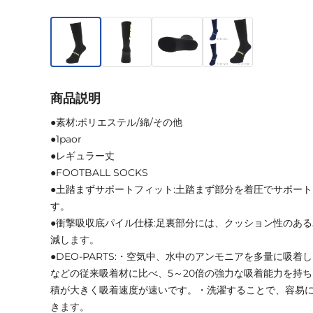
商品説明
●素材:ポリエステル/綿/その他
●1paor
●レギュラー丈
●FOOTBALL SOCKS
●土踏まずサポートフィット:土踏まず部分を着圧でサポー
す。
●衝撃吸収底パイル仕様:足裏部分には、クッション性のあ
減します。
●DEO-PARTS:・空気中、水中のアンモニアを多量に吸
などの従来吸着材に比べ、5～20倍の強力な吸着能力を持
積が大きく吸着速度が速いです。・洗濯することで、容易
きます。