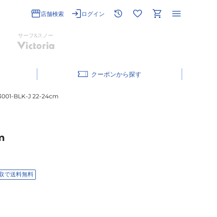
店舗検索
ログイン
サーフ&スノー
クーポン
-BLK-J 22-24cm
m
取で送料無料