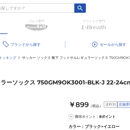
ゴルフ専門
アウトドア専門
ブランド
セール
トッキング
サッカー ソックス 靴下 フットサルレギュラーソックス 750GM9OK3001
ックス 750GM9OK3001-BLK-J 22-24c
￥899
送料別
店舗受
（税込）
獲得ポイント：
8
ポイント
P
カラー
：
ブラック×イエロー