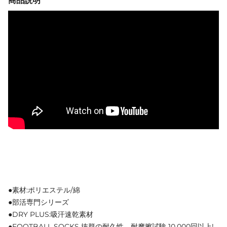
商品説明
●素材:ポリエステル/綿
●部活専門シリーズ
●DRY PLUS:吸汗速乾素材
●FOOTBALL SOCKS 抜群の耐久性。耐摩擦試験 10.000回以上!