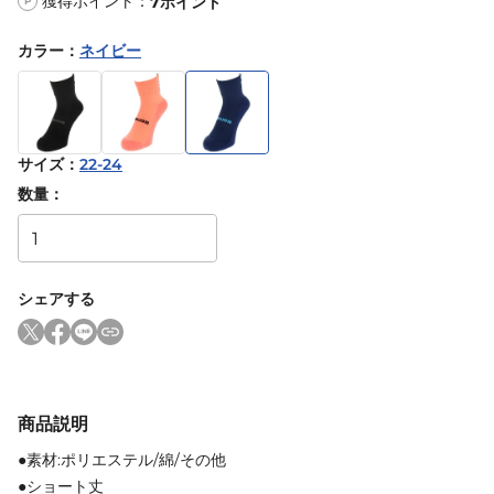
獲得ポイント：
7
ポイント
P
カラー
：
ネイビー
サイズ
：
22-24
数量：
シェアする
商品説明
●素材:ポリエステル/綿/その他
●ショート丈