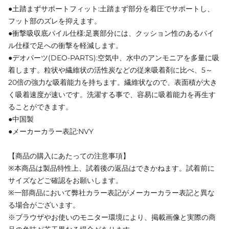
●土踏まずサポートフィット:土踏まず部分を着圧でサポートし、
フット部のズレを抑えます。
●衝撃吸収底パイル仕様:足裏部分には、クッション性のあるパイ
ル仕様で足への衝撃を軽減します。
●デオパーツ(DEO-PARTS):空気中、水中のアンモニアを多量に吸
着します。粒状や繊維状の活性炭などの従来吸着剤に比べ、5～
20倍の強力な吸着能力を持ちます。繊維状なので、表面積が大き
く吸着速度が速いです。洗濯する事で、容易に吸着能力を再生す
ることができます。
●中国製
●メーカーカラー表記:NVY
【商品の購入にあたっての注意事項】
※本商品は製品特性上、試着後の返品はできかねます。試着前に
サイズなどご確認をお願いします。
※一部商品において弊社カラー表記がメーカーカラー表記と異な
る場合がございます。
※ブラウザやお使いのモニター環境により、掲載画像と実際の商