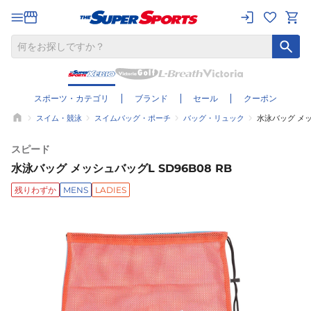
スポーツ・カテゴリ
ブランド
セール
クーポン
スイム・競泳
スイムバッグ・ポーチ
バッグ・リュック
水泳バッグ メッシ
スピード
水泳バッグ メッシュバッグL SD96B08 RB
残りわずか
MENS
LADIES