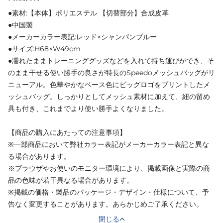
●素材:【本体】ポリエステル 【切替部分】合成皮革
●中国製
●メーカーカラー表記:レッド×シャンパンブルー
●サイズ:H68×W49cm
●濡れたままトレーニンググッズなどを入れて持ち運びができ、そ
のまま干せる使い勝手の良さが特長のSpeedoメッシュバッグがリ
ニューアル。色華やかなベース色にビッグロゴをプリントしたメ
ッシュバッグ。しっかりとしてメッシュ素材に加えて、紐の留め
具も付き、これまでより使い勝手よくなりました。
【商品の購入にあたっての注意事項】
※一部商品において弊社カラー表記がメーカーカラー表記と異な
る場合があります。
※ブラウザやお使いのモニター環境により、掲載画像と実際の商
品の色味が若干異なる場合があります。
※掲載の価格・製品のパッケージ・デザイン・仕様について、予
告なく変更することがあります。あらかじめご了承ください。
閉じる