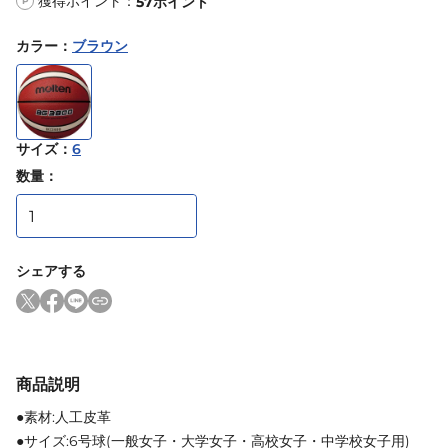
獲得ポイント：
57
ポイント
P
カラー
：
ブラウン
サイズ
：
6
数量：
シェアする
商品説明
●素材:人工皮革
●サイズ:6号球(一般女子・大学女子・高校女子・中学校女子用)