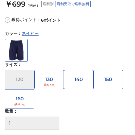
￥699
送料別
店舗受取で送料無料
（税込）
獲得ポイント：
6
ポイント
P
カラー
：
ネイビー
サイズ
：
120
130
140
150
160
数量：