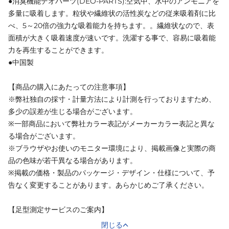
●消臭機能デオパーツ(DEO-PARTS):空気中、水中のアンモニアを
多量に吸着します。粒状や繊維状の活性炭などの従来吸着剤に比
べ、5～20倍の強力な吸着能力を持ちます。。繊維状なので、表
面積が大きく吸着速度が速いです。洗濯する事で、容易に吸着能
力を再生することができます。
●中国製
【商品の購入にあたっての注意事項】
※弊社独自の採寸・計量方法により計測を行っておりますため、
多少の誤差が生じる場合がございます。
※一部商品において弊社カラー表記がメーカーカラー表記と異な
る場合がございます。
※ブラウザやお使いのモニター環境により、掲載画像と実際の商
品の色味が若干異なる場合があります。
※掲載の価格・製品のパッケージ・デザイン・仕様について、予
告なく変更することがあります。あらかじめご了承ください。
【足型測定サービスのご案内】
閉じる