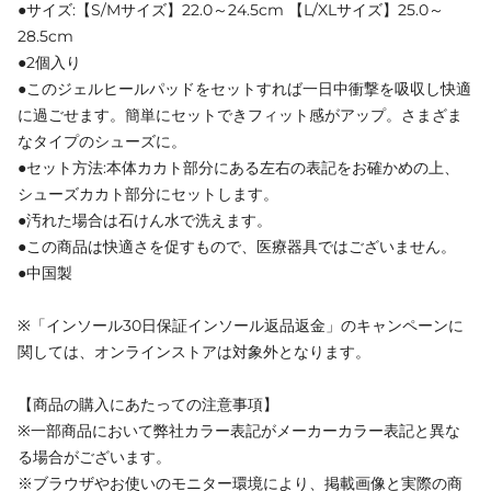
●サイズ:【S/Mサイズ】22.0～24.5cm 【L/XLサイズ】25.0～
28.5cm
●2個入り
●このジェルヒールパッドをセットすれば一日中衝撃を吸収し快適
に過ごせます。簡単にセットできフィット感がアップ。さまざま
なタイプのシューズに。
●セット方法:本体カカト部分にある左右の表記をお確かめの上、
シューズカカト部分にセットします。
●汚れた場合は石けん水で洗えます。
●この商品は快適さを促すもので、医療器具ではございません。
●中国製
※「インソール30日保証インソール返品返金」のキャンペーンに
関しては、オンラインストアは対象外となります。
【商品の購入にあたっての注意事項】
※一部商品において弊社カラー表記がメーカーカラー表記と異な
る場合がございます。
※ブラウザやお使いのモニター環境により、掲載画像と実際の商