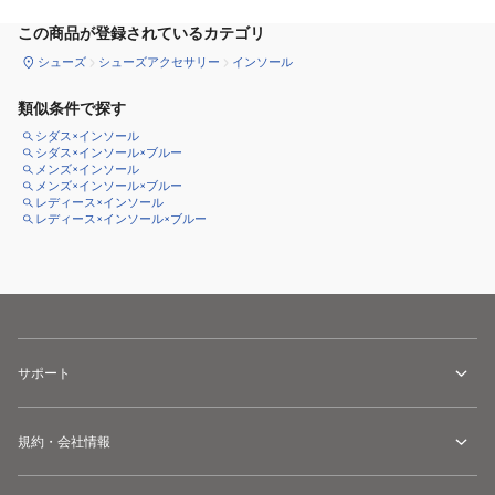
この商品が登録されているカテゴリ
シューズ
シューズアクセサリー
インソール
類似条件で探す
シダス×インソール
シダス×インソール×ブルー
メンズ×インソール
メンズ×インソール×ブルー
レディース×インソール
レディース×インソール×ブルー
サポート
規約・会社情報