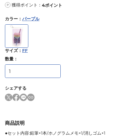
獲得ポイント：
4
ポイント
P
カラー
：
パープル
サイズ
：
FF
数量：
シェアする
商品説明
●セット内容:鉛筆×1本/ホノグラムメモ×1/消しゴム×1