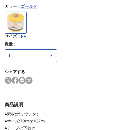
カラー
：
ゴールド
サイズ
：
FF
数量：
シェアする
商品説明
●素材:ポリウレタン
●サイズ:70mm×27m
●テープの下巻き