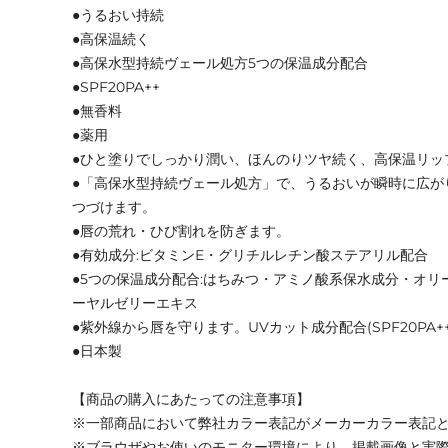
●うるおい持続
●高保温続く
●高保水型持続ヴェール処方5つの保温成分配合
●SPF20PA++
●無香料
●薬用
●ひと塗りでしっかり潤い、ほんのりツヤ続く、高保温リッ
●「高保水型持続ヴェール処方」で、うるおいが瞬時に広が
つづけます。
●唇の荒れ・ひび割れを防ぎます。
●有効成分:ビタミンE・グリチルレチン酸ステアリル配合
●5つの保温成分配合:はちみつ・アミノ酸系保水成分・オ
ーヤルゼリーエキス
●紫外線から唇を守ります。UVカット成分配合(SPF20PA++
●日本製
【商品の購入にあたっての注意事項】
※一部商品において弊社カラー表記がメーカーカラー表記
※ブラウザやお使いのモニター環境により、掲載画像と実