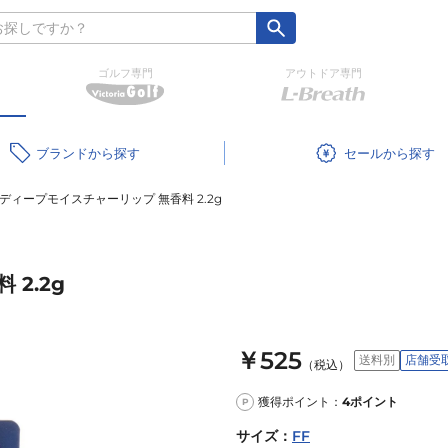
ゴルフ専門
アウトドア専門
ブランド
セール
 ディープモイスチャーリップ 無香料 2.2g
2.2g
￥525
送料別
店舗受
（税込）
獲得ポイント：
4
ポイント
P
サイズ
：
FF