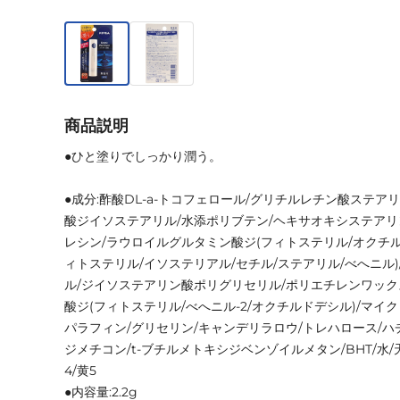
商品説明
●ひと塗りでしっかり潤う。
●成分:酢酸DL-a-トコフェロール/グリチルレチン酸ステア
酸ジイソステアリル/水添ポリブテン/ヘキサオキシステアリ
レシン/ラウロイルグルタミン酸ジ(フィトステリル/オクチル
ィトステリル/イソステリアル/セチル/ステアリル/べへニル
ル/ジイソステアリン酸ポリグリセリル/ポリエチレンワックス
酸ジ(フィトステリル/べへニル-2/オクチルドデシル)/マイ
パラフィン/グリセリン/キャンデリラロウ/トレハロース/ハ
ジメチコン/t-ブチルメトキシジベンゾイルメタン/BHT/水/
4/黄5
●内容量:2.2g