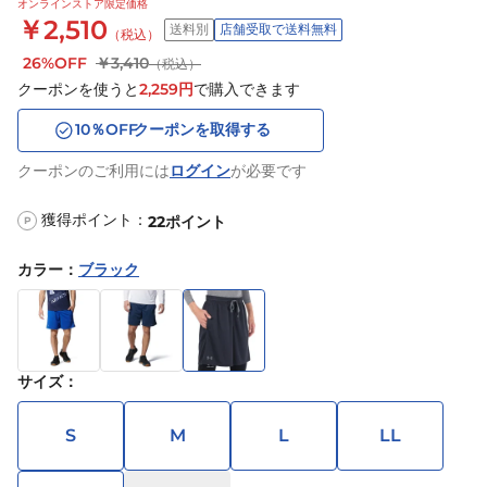
オンラインストア限定価格
￥2,510
送料別
店舗受取で送料無料
（税込）
26%OFF
￥3,410
（税込）
クーポンを使うと
2,259
円
で購入できます
10
％OFF
クーポンを取得する
クーポンのご利用には
ログイン
が必要です
獲得ポイント：
22
ポイント
P
カラー
：
ブラック
サイズ
：
S
M
L
LL