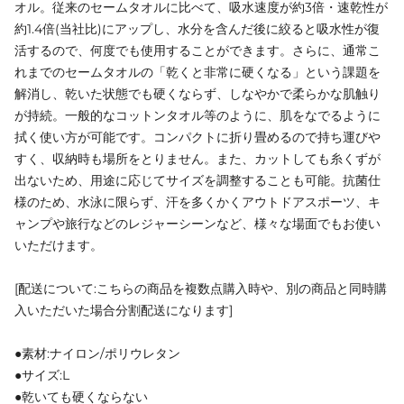
オル。従来のセームタオルに比べて、吸水速度が約3倍・速乾性が
約1.4倍(当社比)にアップし、水分を含んだ後に絞ると吸水性が復
活するので、何度でも使用することができます。さらに、通常こ
れまでのセームタオルの「乾くと非常に硬くなる」という課題を
解消し、乾いた状態でも硬くならず、しなやかで柔らかな肌触り
が持続。一般的なコットンタオル等のように、肌をなでるように
拭く使い方が可能です。コンパクトに折り畳めるので持ち運びや
すく、収納時も場所をとりません。また、カットしても糸くずが
出ないため、用途に応じてサイズを調整することも可能。抗菌仕
様のため、水泳に限らず、汗を多くかくアウトドアスポーツ、キ
ャンプや旅行などのレジャーシーンなど、様々な場面でもお使い
いただけます。
[配送について:こちらの商品を複数点購入時や、別の商品と同時購
入いただいた場合分割配送になります]
●素材:ナイロン/ポリウレタン
●サイズ:L
●乾いても硬くならない