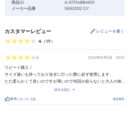
商品ID
A-10734884901
メーカー品番
SE62002 GY
カスタマーレビュー
レビューを書く
4
（
1
件）
4
2024年10月5日
00:51
リピート購入！

サイズ違いも持っており泳ぎに行った際に必ず使用します。

ただ柔らかくて良いのですが薄いので何回か絞らないと大人の体
は拭ききれません。

続きを読む
でも小さくてコンパクトでケースもついてるのでこれが今のとこ
参考になった
0
人
違反報告
ろいちばんです。
カートに追加