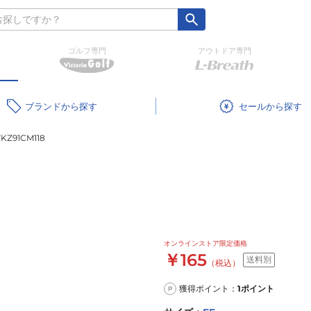
ゴルフ専門
アウトドア専門
ブランド
セール
TKZ91CM118
オンラインストア限定価格
￥165
送料別
（税込）
獲得ポイント：
1
ポイント
P