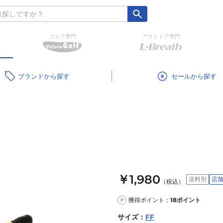
ゴルフ専門
アウトドア専門
ブランド
セール
￥1,980
送料別
店
（税込）
獲得ポイント：
18
ポイント
P
サイズ
：
FF