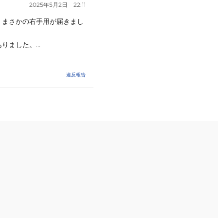
2025年5月2日
22:11
、まさかの右手用が届きまし
りました。

用なら右手の写真を使うと
違反報告