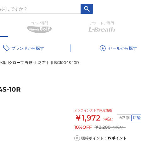
ゴルフ専門
アウトドア専門
ブランド
セール
守備用グローブ 野球 手袋 右手用 BG1004S-10R
S-10R
オンラインストア限定価格
￥1,972
送料別
店舗
（税込）
10%OFF
￥2,200
（税込）
獲得ポイント：
17
ポイント
P