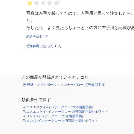
1
写真は左手が載ってたので、左手用と思って注文したら
た。

そしたら、よく見たらちょっと下の方に右手用と記載があ
すごくわかりにくいです。

続きを読む
返品送料ももったいないので、今回は諦めますが、右手
参考になった
0
人
か、もう少しわかりやすい記載にしてほしいです。
この商品が登録されているカテゴリ
野球・ソフトボール
インナーグローブ(守備用手袋)
類似条件で探す
エスエスケイ×インナーグローブ(守備用手袋)
エスエスケイ×インナーグローブ(守備用手袋)×ホワイト
メンズ×インナーグローブ(守備用手袋)
メンズ×インナーグローブ(守備用手袋)×ホワイト