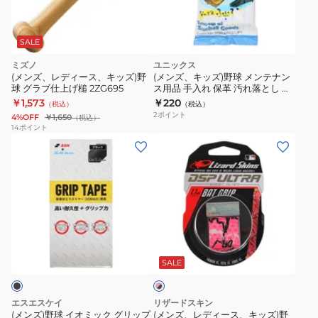
ス
グ
ラ
SALE
ブ
ミズノ
ユニックス
用
(メンズ、レディース、キッズ)野
(メンズ、キッズ)野球 メンテナン
ト
球 グラブ仕上げ槌 2ZG695
ス用品 手入れ 保革 汚れ落とし ツ
ヤ出し 野球用具 すっきりクロス
￥1,573
￥220
リ
（税込）
（税込）
BX84-15
2
ポイント
4%OFF
￥1,650
（税込）
ー
14
ポイント
ト
(メ
(メ
メ
ン
ン
ン
ズ)
ズ、
ト
野
レ
150ml
球
デ
ボ
イ
ィ
ピ
ト
オ
ー
ン
ル
ミ
ス、
SALE
ク
JB-
×
ッ
キ
ブ
PR
ク
ッ
ラ
エスエスケイ
リザードスキン
グ
ズ)
ッ
(メンズ)野球 イオミック グリップ
(メンズ、レディース、キッズ)野