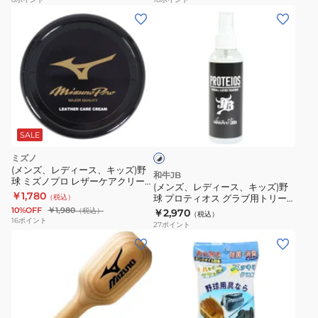
(メ
ン
ズ、
レ
デ
ィ
ホ
ー
ワ
ス、
SALE
イ
ト
キ
ミズノ
×
ッ
(メンズ、レディース、キッズ)野
ブ
和牛JB
球 ミズノプロ レザーケアクリー
ズ)
ラ
(メンズ、レディース、キッズ)野
ム 70ml 1GJYG50500 1P
￥1,780
ッ
（税込）
球 プロティオス グラブ用トリー
野
ク
トメント 150ml ボトル JB-PR
10%OFF
￥1,980
（税込）
￥2,970
（税込）
球
16
ポイント
27
ポイント
プ
ロ
テ
ィ
オ