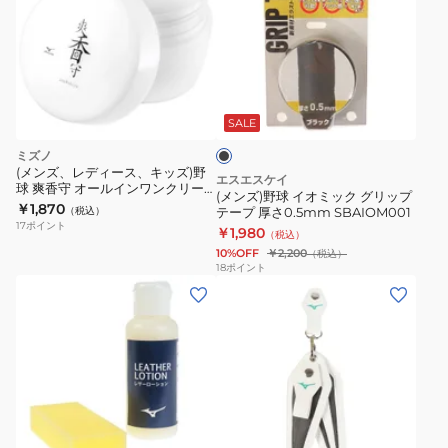
ズ)
野
球
イ
ブ
オ
ラ
ミ
ッ
SALE
ク
ッ
ミズノ
ク
(メンズ、レディース、キッズ)野
エスエスケイ
球 爽香守 オールインワンクリー
グ
(メンズ)野球 イオミック グリップ
ナー 1GJYG56800 1P
￥1,870
（税込）
テープ 厚さ0.5mm SBAIOM001
リ
17
ポイント
￥1,980
（税込）
ッ
10%OFF
￥2,200
（税込）
プ
18
ポイント
(メ
テ
ン
ー
ズ、
プ
レ
厚
デ
さ
ィ
0.5mm
ホ
ー
SBAIOM001
ワ