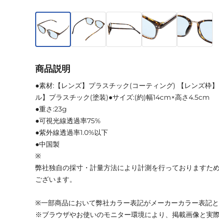
商品説明
●素材:【レンズ】プラスチック(コーティング) 【レンズ枠】
ル】プラスチック(塗装)●サイズ:(約)幅14cm×高さ4.5cm
●重さ:23g
●可視光線透過率75%
●紫外線透過率1.0%以下
●中国製
※
弊社独自の採寸・計量方法により計測を行っておりますた
ございます。
※一部商品において弊社カラー表記がメーカーカラー表記
※ブラウザやお使いのモニター環境により、掲載画像と実