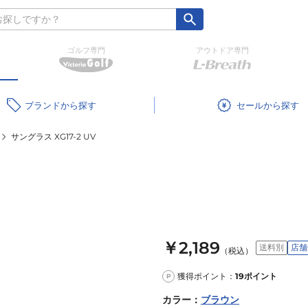
ゴルフ専門
アウトドア専門
ブランド
セール
サングラス XG17-2 UV
￥2,189
送料別
店舗
（税込）
獲得ポイント：
19
ポイント
P
カラー
：
ブラウン