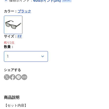
獲得ポイント：
405
ポイント
(3%)
UP
P
カラー
：
ブラック
サイズ
：
FF
残り
2
点
数量：
シェアする
商品説明
【セット内容】