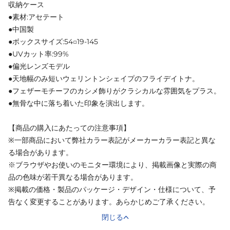
収納ケース
●素材:アセテート
●中国製
●ボックスサイズ:54□19-145
●UVカット率:99%
●偏光レンズモデル
●天地幅のみ短いウェリントンシェイプのフライデイトナ。
●フェザーモチーフのカシメ飾りがクラシカルな雰囲気をプラス。
●無骨な中に落ち着いた印象を演出します。
【商品の購入にあたっての注意事項】
※一部商品において弊社カラー表記がメーカーカラー表記と異な
る場合があります。
※ブラウザやお使いのモニター環境により、掲載画像と実際の商
品の色味が若干異なる場合があります。
※掲載の価格・製品のパッケージ・デザイン・仕様について、予
告なく変更することがあります。あらかじめご了承ください。
閉じる