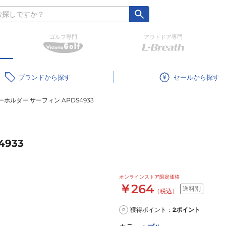
ゴルフ専門
アウトドア専門
ブランド
セール
ホルダー サーフィン APDS4933
933
オンラインストア限定価格
￥264
送料別
（税込）
獲得ポイント：
2
ポイント
P