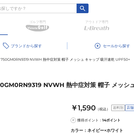
ゴルフ専門
アウトドア専門
ブランド
セール
0GM0RN9319 NVWH 熱中症対策 帽子 メッシュ キャップ 吸汗速乾 UPF50+
M0RN9319 NVWH 熱中症対策 帽子 メッシュ
￥1,590
送料別
店舗
（税込）
獲得ポイント：
14
ポイント
P
カラー
：
ネイビー×ホワイト