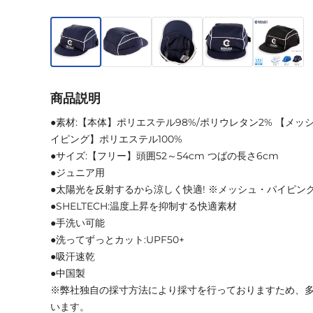
商品説明
●素材:【本体】ポリエステル98%/ポリウレタン2% 【メッシ
イピング】ポリエステル100%
●サイズ:【フリー】頭囲52～54cm つばの長さ6cm
●ジュニア用
●太陽光を反射するから涼しく快適! ※メッシュ・パイピン
●SHELTECH:温度上昇を抑制する快適素材
●手洗い可能
●洗ってずっとカット:UPF50+
●吸汗速乾
●中国製
※弊社独自の採寸方法により採寸を行っておりますため、
います。