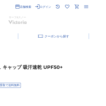
店舗検索
ログイン
サーフ&スノー
クーポン
 キャップ 吸汗速乾 UPF50+
受取で送料無料