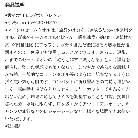
商品説明
●素材:ナイロン/ポリウレタン
●寸法:(mm) W430×H320
●マイクロセームタオルは、全身の水分を拭き取るための水泳用タ
オル。従来のセームタオルに比べて、吸水速度が約3倍・速乾性が
約1.4倍(当社比)にアップし、水分を含んだ後に絞ると吸水性が復
活するので、何度でも使用することができます。さらに、通常こ
れまでのセームタオルの「乾くと非常に硬くなる」という課題を
解消し、乾いた状態でも硬くならず、しなやかで柔らかな肌触り
が持続。一般的なコットンタオル等のように、肌をなでるように
拭く使い方が可能です。コンパクトに折り畳めるので持ち運びや
すく、収納時も場所をとりません。また、カットしても糸くずが
出ないため、用途に応じてサイズを調整することも可能。抗菌仕
様のため、水泳に限らず、汗を多くかくアウトドアスポーツ、キ
ャンプや旅行などのレジャーシーンなど、様々な場面でもお使い
いただけます。
●韓国製