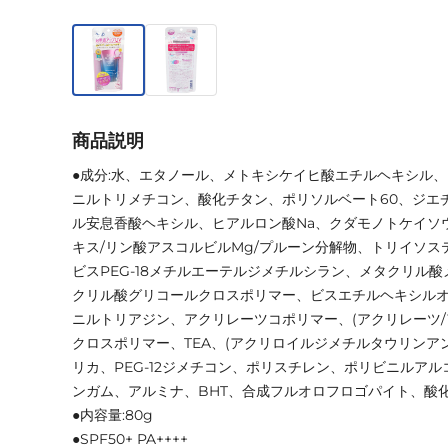
商品説明
●成分:水、エタノール、メトキシケイヒ酸エチルヘキシル
ニルトリメチコン、酸化チタン、ポリソルベート60、ジエ
ル安息香酸ヘキシル、ヒアルロン酸Na、クダモノトケイソ
キス/リン酸アスコルビルMg/プルーン分解物、トリイソス
ビスPEG-18メチルエーテルジメチルシラン、メタクリル
クリル酸グリコールクロスポリマー、ビスエチルヘキシル
ニルトリアジン、アクリレーツコポリマー、(アクリレーツ/アク
クロスポリマー、TEA、(アクリロイルジメチルタウリンアン
リカ、PEG-12ジメチコン、ポリスチレン、ポリビニルアルコ
ンガム、アルミナ、BHT、合成フルオロフロゴパイト、酸化
●内容量:80g
●SPF50+ PA++++