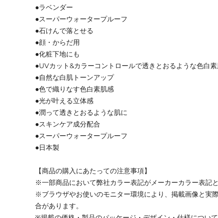
●ラベンダー
●スーパーウォータープルーフ
●石けんで落とせる
●顔・からだ用
●化粧下地にも
●UVカット&カラーコントロールで透きとおるような色白素
●自然な白肌トーンアップ
●色で織りなす色白素肌感
●光が叶える立体感
●潤って透きとおるような肌に
●スキンケア成分配合
●スーパーウォータープルーフ
●日本製
【商品の購入にあたっての注意事項】
※一部商品において弊社カラー表記がメーカーカラー表記
※ブラウザやお使いのモニター環境により、掲載画像と実
合があります。
※掲載の価格・製品のパッケージ・デザイン・仕様につい