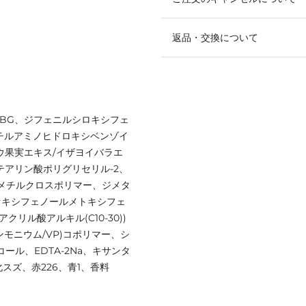
返品・交換について
、BG、ジフェニルシロキシフェ
チルアミノヒドロキシベンゾイ
ウ果実エキス/イザヨイバラエ
テアリン酸ポリグリセリル-2、
酸メチルクロスポリマー、ジメタ
オキシフェノールメトキシフェ
リル酸アルキル(C10-30))
モニウム/VP)コポリマー、シ
ール、EDTA-2Na、キサンタ
スズ、赤226、青1、香料