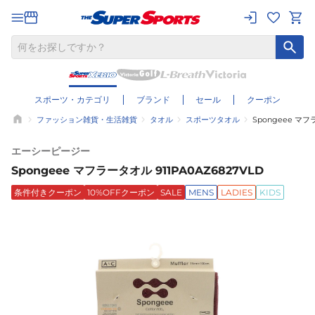
スポーツ・カテゴリ
ブランド
セール
クーポン
ファッション雑貨・生活雑貨
タオル
スポーツタオル
Spongeee マフ
エーシーピージー
Spongeee マフラータオル 911PA0AZ6827VLD
条件付きクーポン
10%OFFクーポン
SALE
MENS
LADIES
KIDS