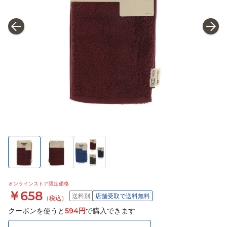
オンラインストア限定価格
￥658
送料別
店舗受取で送料無料
（税込）
クーポンを使うと
594
円
で購入できます