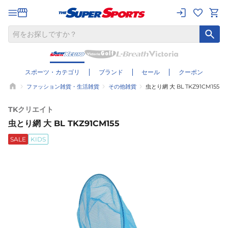
スポーツ・カテゴリ
ブランド
セール
クーポン
ファッション雑貨・生活雑貨
その他雑貨
虫とり網 大 BL TKZ91CM155
TKクリエイト
虫とり網 大 BL TKZ91CM155
SALE
KIDS