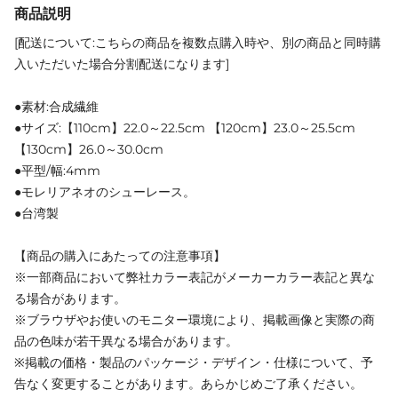
商品説明
[配送について:こちらの商品を複数点購入時や、別の商品と同時購
入いただいた場合分割配送になります]
●素材:合成繊維
●サイズ:【110cm】22.0～22.5cm 【120cm】23.0～25.5cm
【130cm】26.0～30.0cm
●平型/幅:4mm
●モレリアネオのシューレース。
●台湾製
【商品の購入にあたっての注意事項】
※一部商品において弊社カラー表記がメーカーカラー表記と異な
る場合があります。
※ブラウザやお使いのモニター環境により、掲載画像と実際の商
品の色味が若干異なる場合があります。
※掲載の価格・製品のパッケージ・デザイン・仕様について、予
告なく変更することがあります。あらかじめご了承ください。