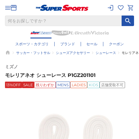
スポーツ・カテゴリ
ブランド
セール
クーポン
サッカー・フットサル
シューズアクセサリー
シューレース
モレリアネオ
ミズノ
モレリアネオ シューレース P1GZ201101
13%OFF
SALE
残りわずか
MENS
LADIES
KIDS
店舗受取不可