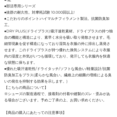
●部活専用シリーズ
●抜群の耐久性。対摩耗試験 10.000回以上!
●こだわりのポイント:ハイマルチフィラメント製法。抗菌防臭加
工。
●DRY PLUS(ドライプラス):吸汗速乾素材。ドライプラスの持つ独
自の機能と構造により、素早く水分を吸い取り発散させます。毛
細管現象を促す構造になっており湿気を衣服の外に排出し蒸発さ
せます。このドライプラスが持つ優れた換気システムにより衣服
内の湿度と外気がいつも循環しており、発汗しても衣服内を快適
な状態に保ちます。
●優れた吸汗速乾性/ドライタッチ/ソフトな風合い/軽量設計/抗菌
防臭加工をプラス(柔らかな風合い。繊維上の細菌の増殖による臭
いの発生を抑制する効果を示します。)
【こちらの商品について】
※シューズの製造過程で、接着剤の付着や縫製のズレ・歪みがあ
る場合がございます。予めご了承の上、お買い求めください。
【商品の購入にあたっての注意事項】