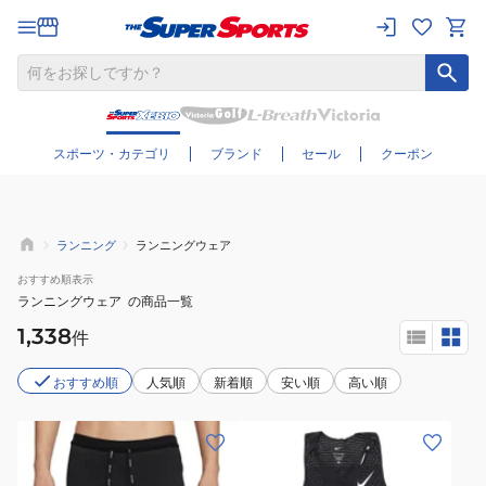
さらに絞り込む
スポーツ・カテゴリ
ブランド
セール
クーポン
ランニング
ランニングウェア
おすすめ
順表示
ランニングウェア
の商品一覧
1,338
件
おすすめ順
人気順
新着順
安い順
高い順
(メ
(メ
ン
ン