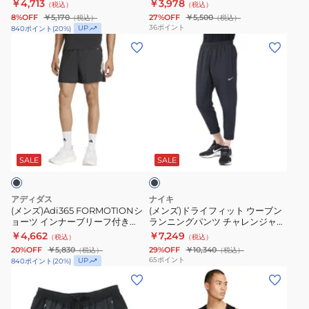
JZ2270
ショーツ IF2061-010
￥4,713
￥3,978
（税込）
（税込）
100
ラ
ラ
8%OFF
￥5,170
27%OFF
￥5,500
（税込）
（税込）
ン
ー
36
ポイント
UP
840
ポイント
(
20
%)
ニ
5
(メ
(メ
ン
イ
ン
ン
グ
ン
ズ)Adi365
ズ)
1/2
チ
FORMOTION
ド
タ
Brief-
シ
ラ
イ
Lined
ョ
イ
ブ
ツ
ラ
ー
フ
ラ
TA560-
ン
ツ
ィ
ッ
SALE
SALE
ク
JZ2270
ニ
イ
ッ
ン
ン
ト
アディダス
ナイキ
グ
ナ
ウ
(メンズ)Adi365 FORMOTIONシ
(メンズ)ドライフィット ウーブン
ョーツ インナーブリーフ付き
ランニングパンツ チャレンジャー
シ
ー
ー
KA138-JZ7709
FQ4781-010
￥4,662
￥7,249
（税込）
（税込）
ョ
ブ
ブ
20%OFF
￥5,830
29%OFF
￥10,340
（税込）
（税込）
ー
リ
ン
65
ポイント
UP
840
ポイント
(
20
%)
ツ
ー
ラ
(メ
(メ
IF2061-
フ
ン
ン
ン
010
付
ニ
ズ)
ズ)