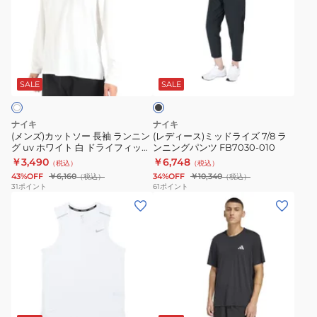
カ
ー
ョ
010
ン
ッ
ス)
ー
ニ
ト
ミ
ト
ン
ブ
ソ
ッ
パ
グ
ラ
ー
ド
ン
ト
ッ
SALE
SALE
ク
長
ラ
ツ
ッ
袖
イ
QY036-
プ
ナイキ
ナイキ
ラ
ズ
JZ7766
DV9316-
(メンズ)カットソー 長袖 ランニン
(レディース)ミッドライズ 7/8 ラ
グ uv ホワイト 白 ドライフィット
ンニングパンツ FB7030-010
ン
7/8
010
UV マイラー FB7071-100
￥3,490
￥6,748
（税込）
（税込）
ニ
ラ
43%OFF
￥6,160
34%OFF
￥10,340
（税込）
（税込）
ン
ン
31
ポイント
61
ポイント
(メ
(メ
グ
ニ
ン
ン
uv
ン
ズ)
ズ)Adi365
ホ
グ
ド
ラ
ワ
パ
ラ
ン
イ
ン
イ
ニ
ト
ツ
ブ
フ
ン
白
FB7030-
ラ