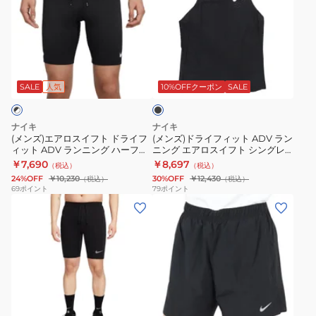
ズ)
ズ)
エ
ド
ア
ラ
ロ
イ
ブ
ス
フ
ラ
イ
ィ
ッ
SALE
人気
10%OFFクーポン
SALE
ク
フ
ッ
ト
ト
ナイキ
ナイキ
ド
ADV
(メンズ)エアロスイフト ドライフ
(メンズ)ドライフィット ADV ラン
ィット ADV ランニング ハーフレ
ニング エアロスイフト シングレ
ラ
ラ
ングス タイツ FN3370-011
ット FN4232-010
￥7,690
￥8,697
（税込）
（税込）
イ
ン
24%OFF
￥10,230
30%OFF
￥12,430
（税込）
（税込）
フ
ニ
69
ポイント
79
ポイント
(メ
(メ
ィ
ン
ン
ン
ッ
グ
ズ)
ズ)
ト
エ
フ
ド
ADV
ア
ァ
ラ
ラ
ロ
ス
イ
ン
ス
ブ
ト
フ
ニ
イ
ラ