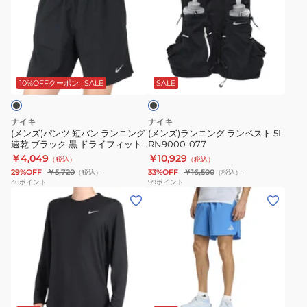
ADV
ョ
イ
パ
ラ
ラ
ー
ン
ン
ン
ン
ツ
ナ
ツ
ニ
ブ
ニ
QY036-
ー
短
ン
ラ
ン
KA4291-
付
パ
グ
ッ
10%OFFクーポン
SALE
SALE
ク
グ
7
き
ン
ラ
1/2
DV9360-
ラ
ン
ナイキ
ナイキ
レ
010
ン
ベ
(メンズ)パンツ 短パン ランニング
(メンズ)ランニング ランベスト 5L
速乾 ブラック 黒 ドライフィット
RN9000-077
ン
ニ
ス
チャレンジャー 7U DV9345-010
￥4,049
￥10,929
（税込）
（税込）
グ
ン
ト
29%OFF
￥5,720
33%OFF
￥16,500
（税込）
（税込）
ス
グ
5L
36
ポイント
99
ポイント
タ
(メ
(メ
速
RN9000-
イ
ン
ン
乾
077
ツ
ズ)
ズ)adi365
ブ
FN3370-
カ
ラ
ラ
416
ッ
ン
ッ
ト
ニ
ク
ブ
ソ
ン
黒
ル