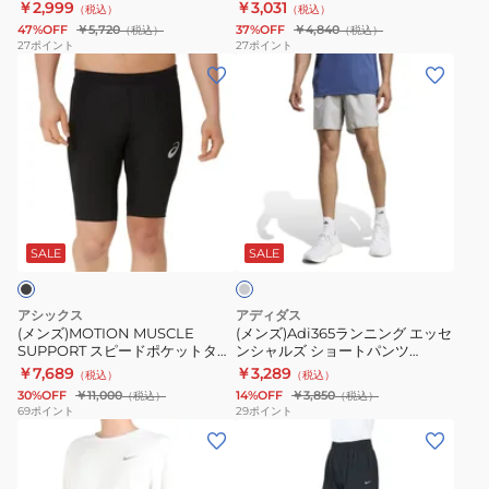
袖Tシャツ HV2136-010
リーブ ランニングトップ
￥2,999
￥3,031
（税込）
（税込）
ッ
ー
ン
イ
DV9316-010
47%OFF
￥5,720
37%OFF
￥4,840
（税込）
（税込）
ト
フ
ニ
フ
27
ポイント
27
ポイント
UV
(メ
付
(メ
ン
ィ
ラ
ン
き
ン
グ
ッ
ン
ズ)MOTION
QY036-
ズ)Adi365
ト
ト
ニ
MUSCLE
JZ7772
ラ
ッ
UV
ン
SUPPORT
ン
プ
マ
グ
ス
ニ
エ
イ
ミ
ト
ピ
ン
ナ
ラ
デ
ッ
ー
グ
ジ
ー
ィ
SALE
SALE
ア
プ
ド
エ
ー
シ
ム
FB7071-
ポ
ッ
MILER
ョ
グ
アシックス
アディダス
レ
010
ケ
セ
半
ー
(メンズ)MOTION MUSCLE
(メンズ)Adi365ランニング エッセ
ー
SUPPORT スピードポケットタイ
ンシャルズ ショートパンツ
ッ
ン
袖
ト
ツ 2011D178.001
QY036-JZ7766
￥7,689
￥3,289
（税込）
（税込）
ト
シ
T
ス
30%OFF
￥11,000
14%OFF
￥3,850
（税込）
（税込）
タ
ャ
シ
リ
69
ポイント
29
ポイント
(メ
(レ
イ
ル
ャ
ー
ン
デ
ツ
ズ
ツ
ブ
ズ)
ィ
2011D178.001
シ
HV2136-
ラ