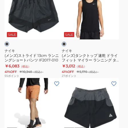
き
ン
ス
タ
KA138-
グ
ト
ン
JZ7709
パ
ラ
ク
ブ
ン
イ
ト
ラ
ツ
ド
ッ
ッ
SALE
SALE
ク
チ
13cm
プ
ャ
ラ
速
ナイキ
ナイキ
レ
ン
乾
(メンズ)ストライド 13cm ランニ
(メンズ)タンクトップ 速乾 ドライ
ングショートパンツ IF2017-010
フィット マイラー ランニング タ
ン
ニ
ド
ンクトップ DV9322-010 ブラック
￥6,083
￥3,012
（税込）
（税込）
ジ
ン
ラ
黒
41%OFF
￥10,340
41%OFF
￥5,170
（税込）
（税込）
ャ
グ
イ
55
ポイント
27
ポイント
(メ
ー
(メ
シ
フ
ン
FQ4781-
ン
ョ
ィ
ズ)Adi365
010
ズ)ACG
ー
ッ
ラ
セ
ト
ト
ン
カ
パ
マ
ニ
ン
ン
イ
ブ
ン
ド
ツ
ラ
ラ