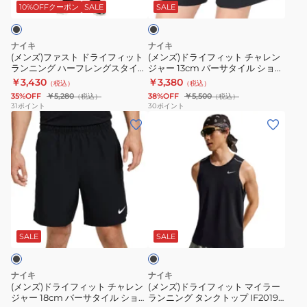
ド
ィ
ン
フ
ッ
10%OFFクーポン
SALE
SALE
ク
ラ
ッ
グ
ト
イ
ト
ハ
シ
ナイキ
ナイキ
フ
チ
ー
ン
(メンズ)ファスト ドライフィット
(メンズ)ドライフィット チャレン
ランニング ハーフレングスタイツ
ジャー 13cm バーサタイル ショー
ィ
ャ
フ
グ
インナー付き FN3372-010
トパンツ インナー付き DV9364-
￥3,430
￥3,380
（税込）
（税込）
ッ
レ
レ
レ
010
35%OFF
￥5,280
38%OFF
￥5,500
（税込）
（税込）
ト
ン
ン
ッ
31
ポイント
30
ポイント
(メ
(メ
ラ
ジ
グ
ト
ン
ン
ン
ャ
ス
FN4232-
ズ)
ズ)
ニ
ー
タ
010
ド
ド
ン
13cm
イ
ラ
ラ
グ
バ
ツ
イ
イ
ハ
ー
FN3370-
ブ
フ
フ
ー
サ
011
ラ
ィ
ィ
フ
タ
ッ
SALE
SALE
ク
ッ
ッ
レ
イ
ト
ト
ン
ル
ナイキ
ナイキ
チ
マ
グ
シ
(メンズ)ドライフィット チャレン
(メンズ)ドライフィット マイラー
ジャー 18cm バーサタイル ショー
ランニング タンクトップ IF2019-
ャ
イ
ス
ョ