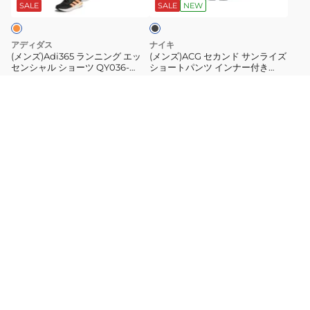
グ
サ
IF2017-
ー
ッ
SALE
SALE
NEW
ク
エ
ン
010
ラ
ッ
ラ
ン
アディダス
ナイキ
セ
イ
ニ
(メンズ)Adi365 ランニング エッ
(メンズ)ACG セカンド サンライズ
センシャル ショーツ QY036-
ショートパンツ インナー付き
ン
ズ
ン
JZ7771
IO9676-010
￥2,629
￥6,989
（税込）
（税込）
シ
シ
グ
31%OFF
￥3,850
41%OFF
￥11,880
（税込）
（税込）
ャ
ョ
タ
UP
UP
460
ポイント
(
20
%)
189
ポイント
(
3
%)
ル
ー
(メ
ン
(メ
並び順
シ
ト
ン
ク
ン
ョ
パ
ズ)
ト
ズ)
おすすめ順
人気順
新着順
安い順
高い順
ー
ン
ラ
ッ
エ
ツ
ツ
ン
プ
ア
QY036-
イ
ニ
DV9322-
ロ
ブ
JZ7771
ン
ン
010
ス
ル
ナ
グ
ブ
イ
ー
SALE
SALE
NEW
ー
短
ラ
フ
付
パ
ッ
ト
アンダーアーマー
ナイキ
き
ン
ク
ラ
(メンズ)ランニング 短パン ショー
(メンズ)エアロスイフト ランニン
トパンツ ハーフパンツ ローンチ 7
グシングレット FN4232-418
IO9676-
シ
黒
ン