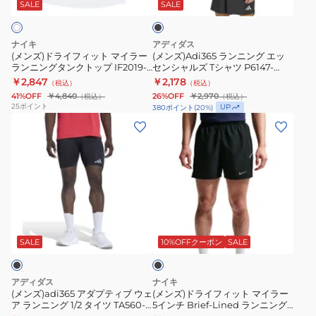
ィ
グ
ド
010
ッ
SALE
SALE
ク
ッ
エ
ラ
ト
ッ
イ
ナイキ
アディダス
マ
セ
フ
(メンズ)ドライフィット マイラー
(メンズ)Adi365 ランニング エッ
ランニングタンクトップ IF2019-
センシャルズ Tシャツ P6147-
イ
ン
ィ
100
KB5965
￥2,847
￥2,178
（税込）
（税込）
ラ
シ
ッ
41%OFF
￥4,840
26%OFF
￥2,970
（税込）
（税込）
ー
ャ
ト
25
ポイント
UP
380
ポイント
(
20
%)
ラ
ル
UV
(メ
(メ
ン
ズ
マ
ン
ン
ニ
T
イ
ズ)adi365
ズ)
ン
シ
ラ
ア
ド
グ
ャ
ー
ダ
ラ
タ
ツ
FB7071-
プ
イ
ブ
ン
P6147-
100
テ
フ
ラ
ク
KB5965
ィ
ィ
ッ
SALE
10%OFFクーポン
SALE
ク
ト
ブ
ッ
ッ
ウ
ト
アディダス
ナイキ
プ
ェ
マ
(メンズ)adi365 アダプティブ ウェ
(メンズ)ドライフィット マイラー
ア ランニング 1/2 タイツ TA560-
5インチ Brief-Lined ランニング
IF2019-
ア
イ