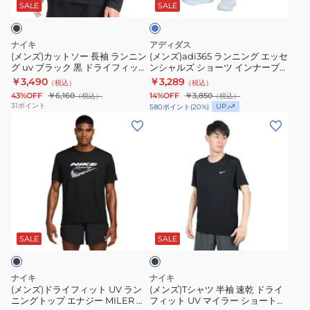
ー
グ
ド
ー
SALE
SALE
長
エ
ラ
袖
ッ
イ
ナイキ
アディダス
ラ
セ
フ
(メンズ)カットソー 長袖 ランニン
(メンズ)adi365 ランニング エッセ
グ uv ブラック 黒 ドライフィット
ンシャルズ ショーツ インナーブ
ン
ン
ィ
UV ランニングトップ FB7071-
リーフ付き QY036-JZ7772
￥3,490
￥3,289
（税込）
（税込）
ニ
シ
ッ
010
43%OFF
￥6,160
14%OFF
￥3,850
（税込）
（税込）
ン
ャ
ト
31
ポイント
UP
580
ポイント
(
20
%)
グ
ル
チ
(メ
(メ
uv
ズ
ャ
ン
ン
ブ
シ
レ
ズ)
ズ)T
ラ
ョ
ン
ド
シ
ッ
ー
ジ
ラ
ャ
ク
ツ
ャ
イ
ツ
ブ
黒
イ
ー
フ
半
ラ
ド
ン
7U
ィ
袖
ッ
SALE
SALE
ク
ラ
ナ
DV9345-
ッ
速
イ
ー
010
ト
乾
ナイキ
ナイキ
フ
ブ
UV
ド
(メンズ)ドライフィット UV ラン
(メンズ)Tシャツ 半袖 速乾 ドライ
ニングトップ エナジー MILER 半
フィット UV マイラー ショートス
ィ
リ
ラ
ラ