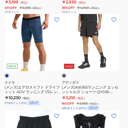
トパンツ インナー付き DV9360-
010
￥3,199
￥2,930
（税込）
（税込）
レ
ラ
タ
ー
010
41%OFF
￥5,500
39%OFF
￥4,840
（税込）
（税込）
ン
ー
イ
ト
29
ポイント
26
ポイント
(メ
(メ
ジ
ラ
ツ
パ
ン
ン
ャ
ン
イ
ン
ズ)
ズ)Adi365
ー
ニ
ン
ツ
エ
ラ
18cm
ン
ナ
イ
ア
ン
バ
グ
ー
ン
ロ
ニ
ー
タ
付
ナ
ブ
ス
ン
サ
ン
き
ー
ラ
イ
グ
タ
ク
FN3372-
付
ッ
NEW
SALE
ク
フ
エ
イ
ト
010
き
ト
ッ
ル
ッ
DV9364-
ナイキ
アディダス
ド
セ
シ
プ
010
(メンズ)エアロスイフト ドライフ
(メンズ)Adi365ランニング エッセ
ィット ADV ランニング 1/2レング
ンシャルズ ショーツ QY036-
ラ
ン
ョ
IF2019-
ス タイツ FN3370-416
KA4291-7
￥10,230
￥3,210
（税込）
（税込）
イ
シ
ー
010
UP
279
ポイント
(
3
%)
16%OFF
￥3,850
（税込）
フ
ャ
ト
UP
580
ポイント
(
20
%)
ィ
ル
パ
(メ
(メ
ッ
ズ
ン
ン
ン
ト
シ
ツ
ズ)
ズ)