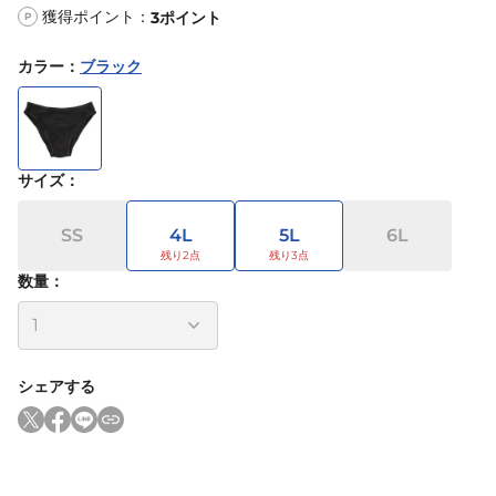
獲得ポイント：
3
ポイント
P
カラー
：
ブラック
サイズ
：
SS
4L
5L
6L
数量：
シェアする