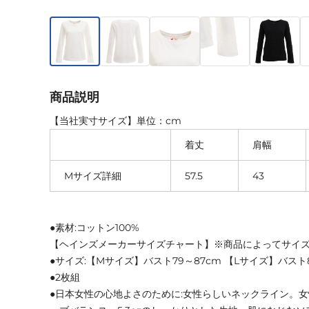
商品説明
【当社実寸サイズ】単位：cm
着丈
肩幅
Mサイズ詳細
57.5
43
●素材:コットン100%
【ヘインズメーカーサイズチャート】※商品によってサイ
●サイズ:【Mサイズ】バスト79～87cm 【Lサイズ】バスト8
●2枚組
●日本女性の心地よさのために:女性らしいネックライン。