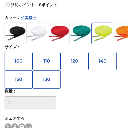
獲得ポイント：
8
ポイント
P
カラー
：
イエロー
サイズ
：
100
110
120
140
150
130
数量：
シェアする