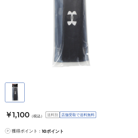
￥1,100
送料別
店舗受取で送料無料
（税込）
獲得ポイント：
10
ポイント
P