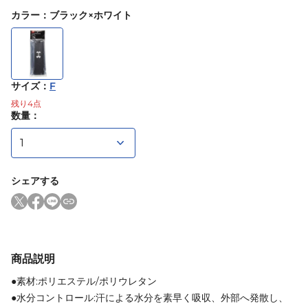
カラー
：
ブラック×ホワイト
サイズ
：
F
残り
4
点
数量：
シェアする
商品説明
●素材:ポリエステル/ポリウレタン
●水分コントロール:汗による水分を素早く吸収、外部へ発散し、