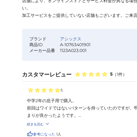
店舗により、オンラインストアとサービス料金が異なる場
い。
加工サービスをご提供していない店舗もございます。ご来
ブランド
アシックス
商品ID
A-10763401901
メーカー品番
1123A023.001
カスタマーレビュー
5
（
1
件）
5
中学2年の息子用で購入。

前回はワイドではないパターンを持っていたのですが、
まりが良かったようです。

また金属歯の数が少なくかかと部は樹脂製ポイントだっ
続きを読む
でのプレイが多い中学生には膝への負担も少なそうです
参考になった
1
人