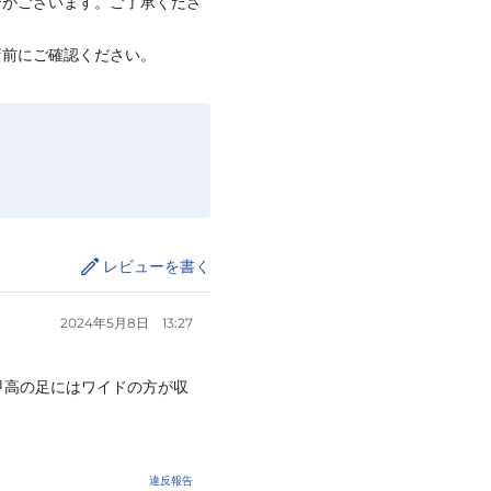
合がございます。ご了承くださ
店前にご確認ください。
レビューを書く
2024年5月8日
13:27
甲高の足にはワイドの方が収
たりするので運動場グランド
し、グリップが強すぎないの
違反報告