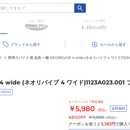
ゴルフ専門
アウトドア専門
ブランド
セール
ク
野球スパイク 黒 金具 一般 NEOREVIVE 4 wide (ネオリバイブ 4 ワイド)1123
 wide (ネオリバイブ 4 ワイド)1123A023.001
MENS
オンラインストア限定価格
￥5,980
送料無料
（税込）
45%OFF
￥11,000
（税込）
クーポンを使うと
5,383
円
で購入