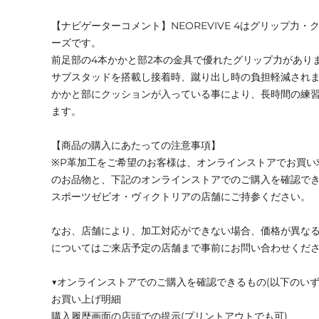
【ナビゲーターコメント】NEOREVIVE 4はグリップ力
ーズです。
前足部の4本かかと部2本の金具で優れたグリップ力があり
サブスタッドを搭載し接着時、蹴り出し時の負担軽減され
かかと部にクッションが入っている事により、長時間の練
ます。
【商品の購入にあたっての注意事項】
※P革加工をご希望のお客様は、オンラインストアでお買い
のお品物と、下記のオンラインストアでのご購入を確認で
スポーツゼビオ・ヴィクトリアの店舗にご持参ください。
なお、店舗により、加工対応ができない場合、価格が異な
についてはご来店予定の店舗まで事前にお問い合わせくだ
▼オンラインストアでのご購入を確認できるもの(以下のいず
お買い上げ明細
購入履歴画面の店頭での提示(プリントアウトでも可)