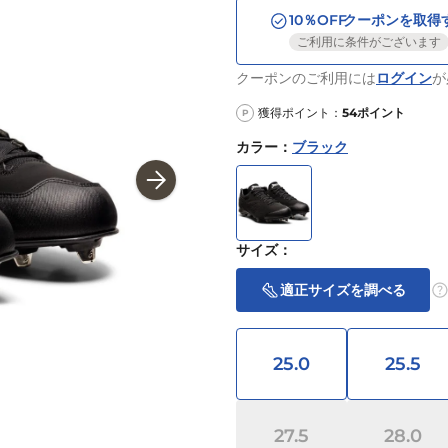
10
％OFF
クーポンを取得
ご利用に条件がございます
クーポンのご利用には
ログイン
が
獲得ポイント：
54
ポイント
P
カラー
：
ブラック
サイズ
：
適正サイズを調べる
25.0
25.5
27.5
28.0