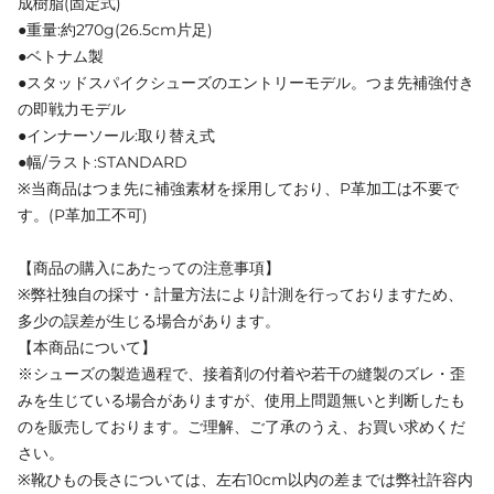
成樹脂(固定式)
●重量:約270g(26.5cm片足)
●ベトナム製
●スタッドスパイクシューズのエントリーモデル。つま先補強付き
の即戦力モデル
●インナーソール:取り替え式
●幅/ラスト:STANDARD
※当商品はつま先に補強素材を採用しており、P革加工は不要で
す。(P革加工不可)
【商品の購入にあたっての注意事項】
※弊社独自の採寸・計量方法により計測を行っておりますため、
多少の誤差が生じる場合があります。
【本商品について】
※シューズの製造過程で、接着剤の付着や若干の縫製のズレ・歪
みを生じている場合がありますが、使用上問題無いと判断したも
のを販売しております。ご理解、ご了承のうえ、お買い求めくだ
さい。
※靴ひもの長さについては、左右10cm以内の差までは弊社許容内