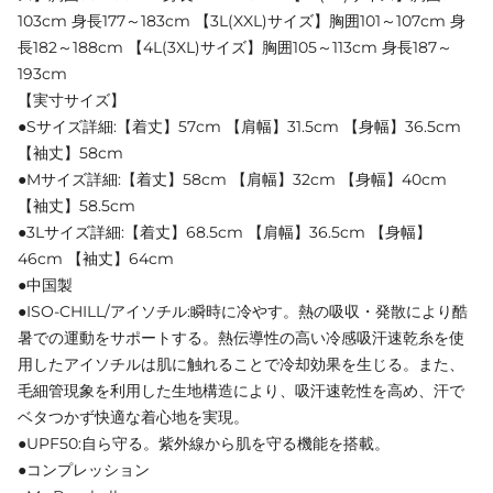
103cm 身長177～183cm 【3L(XXL)サイズ】胸囲101～107cm 身
長182～188cm 【4L(3XL)サイズ】胸囲105～113cm 身長187～
193cm
【実寸サイズ】
●Sサイズ詳細:【着丈】57cm 【肩幅】31.5cm 【身幅】36.5cm
【袖丈】58cm
●Mサイズ詳細:【着丈】58cm 【肩幅】32cm 【身幅】40cm
【袖丈】58.5cm
●3Lサイズ詳細:【着丈】68.5cm 【肩幅】36.5cm 【身幅】
46cm 【袖丈】64cm
●中国製
●ISO-CHILL/アイソチル:瞬時に冷やす。熱の吸収・発散により酷
暑での運動をサポートする。熱伝導性の高い冷感吸汗速乾糸を使
用したアイソチルは肌に触れることで冷却効果を生じる。また、
毛細管現象を利用した生地構造により、吸汗速乾性を高め、汗で
ベタつかず快適な着心地を実現。
●UPF50:自ら守る。紫外線から肌を守る機能を搭載。
●コンプレッション