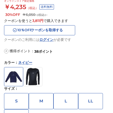
オンラインストア限定価格
￥4,235
送料無料
（税込）
30%OFF
￥6,050
（税込）
クーポンを使うと
3,811
円
で購入できます
10
％OFF
クーポンを取得する
クーポンのご利用には
ログイン
が必要です
獲得ポイント：
38
ポイント
P
カラー
：
ネイビー
サイズ
：
S
M
L
LL