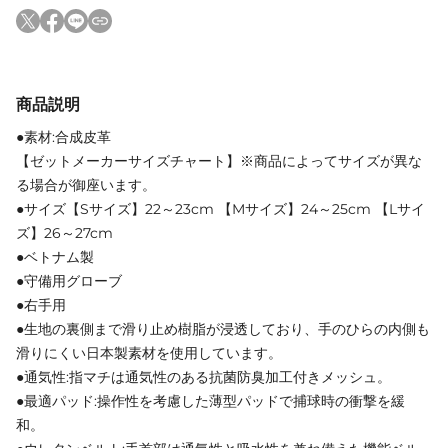
商品説明
●素材:合成皮革
【ゼットメーカーサイズチャート】※商品によってサイズが異な
る場合が御座います。
●サイズ【Sサイズ】22～23cm 【Mサイズ】24～25cm 【Lサイ
ズ】26～27cm
●ベトナム製
●守備用グローブ
●右手用
●生地の裏側まで滑り止め樹脂が浸透しており、手のひらの内側も
滑りにくい日本製素材を使用しています。
●通気性:指マチは通気性のある抗菌防臭加工付きメッシュ。
●最適パッド:操作性を考慮した薄型パッドで捕球時の衝撃を緩
和。