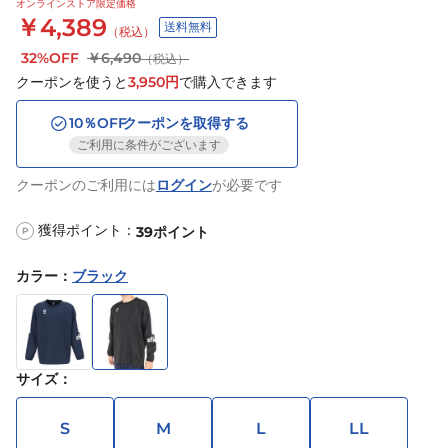
オンラインストア限定価格
￥4,389
送料無料
（税込）
32%OFF
￥6,490
（税込）
クーポンを使うと
3,950
円
で購入できます
10
％OFF
クーポンを取得する
ご利用に条件がございます
クーポンのご利用には
ログイン
が必要です
獲得ポイント：
39
ポイント
P
カラー
：
ブラック
サイズ
：
S
M
L
LL