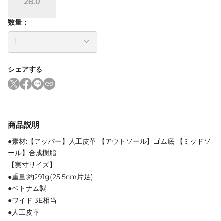
28.0
数量：
シェアする
商品説明
●素材:【アッパー】人工皮革 【アウトソール】ゴム底 【ミッドソ
ール】合成樹脂
【実寸サイズ】
●重量:約291g(25.5cm片足)
●ベトナム製
●ワイド 3E相当
●人工皮革